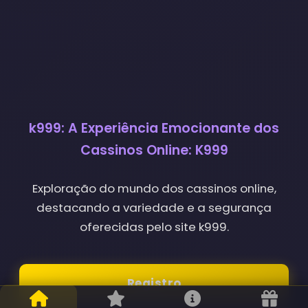
k999
: A Experiência Emocionante dos
Cassinos Online: K999
Exploração do mundo dos cassinos online,
destacando a variedade e a segurança
oferecidas pelo site k999.
Registro