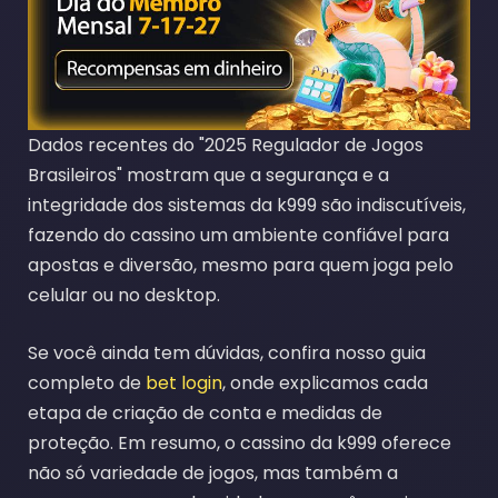
Dados recentes do "2025 Regulador de Jogos
Brasileiros" mostram que a segurança e a
integridade dos sistemas da k999 são indiscutíveis,
fazendo do cassino um ambiente confiável para
apostas e diversão, mesmo para quem joga pelo
celular ou no desktop.
Se você ainda tem dúvidas, confira nosso guia
completo de
bet login
, onde explicamos cada
etapa de criação de conta e medidas de
proteção. Em resumo, o cassino da k999 oferece
não só variedade de jogos, mas também a