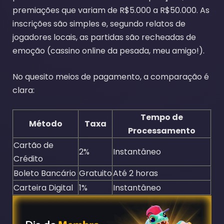
premiações que variam de R$5.000 a R$50.000. As
inscrições são simples e, segundo relatos de
jogadores locais, as partidas são recheadas de
emoção (cassino online da pesada, meu amigo!).
No quesito meios de pagamento, a comparação é
clara:
Tempo de
Método
Taxa
Processamento
Cartão de
2%
Instantâneo
Crédito
Boleto Bancário
Gratuito
Até 2 horas
Carteira Digital
1%
Instantâneo