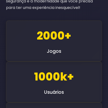
segurança e a modernidade que você precisa
para ter uma experiência inesquecível!
2000+
Jogos
1000k+
Usuários